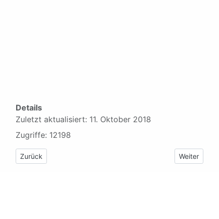
Details
Zuletzt aktualisiert: 11. Oktober 2018
Zugriffe: 12198
Vorheriger Beitrag: Wrack - Biserka
Nächster Be
Zurück
Weiter