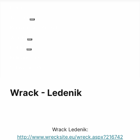
Home
Tauchen
Weitere Informationen: Tauchen
Beiträge und Artikel
Wracks
Weitere Informationen: Wracks
Höhlen
Weitere Informationen: Höhlen
kulinarisches
Schwammerln
Wrack - Ledenik
Wrack Ledenik:
http://www.wrecksite.eu/wreck.aspx?216742